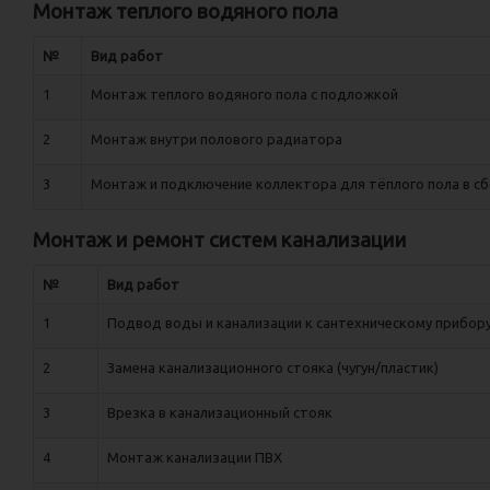
Монтаж теплого водяного пола
№
Вид работ
1
Монтаж теплого водяного пола с подложкой
2
Монтаж внутри полового радиатора
3
Монтаж и подключение коллектора для тёплого пола в сб
Монтаж и ремонт систем канализации
№
Вид работ
1
Подвод воды и канализации к сантехническому прибор
2
Замена канализационного стояка (чугун/пластик)
3
Врезка в канализационный стояк
4
Монтаж канализации ПВХ