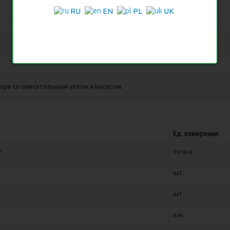
RU
EN
PL
UK
оре со смесительным узлом и насосом.
Ед. измерения
у
точка
шт.
шт.
п.м.