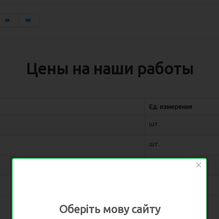
Цены на наши работы
Ед. измерения
шт.
шт.
×
шт.
шт.
Оберіть мову сайту