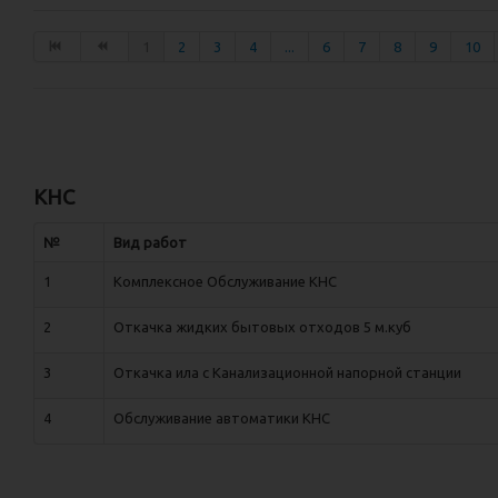
1
2
3
4
...
6
7
8
9
10
КНС
№
Вид работ
1
Комплексное Обслуживание КНС
2
Откачка жидких бытовых отходов 5 м.куб
3
Откачка ила с Канализационной напорной станции
4
Обслуживание автоматики КНС