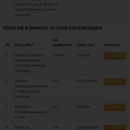
тёплого пола в сборе со
смесительным узлом и
насосом.
Монтаж и ремонт систем канализации
Ед.
№
Вид работ
измерения
Цена, грн.
Заказать
1
Подвод воды и
точка
250 грн
Заказать
канализации к
сантехническому
прибору
2
Замена
шт.
от 2500 грн.
Заказать
канализационного
стояка (чугун/
пластик)
3
Врезка в
шт.
500 грн.
Заказать
канализационный
стояк
4
Монтаж
п.м.
договорная
Заказать