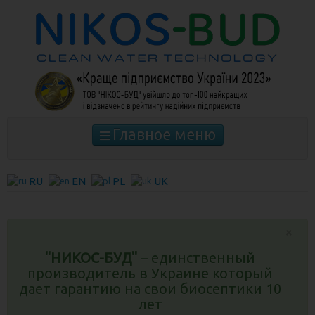
Главное меню
ГЛАВНАЯ
RU
EN
PL
UK
⚡ ЦЕНЫ НА ЕМКОСТИ ДЛЯ ПОЛИВА, ВЫГРЕБНЫЕ
ЯМЫ И СЕПТИКИ ИЗ ГИДРОБЕТОНА С УСТАНОВКОЙ
⚡
×
СМЕТЫ НА КОМПЛЕКТЫ АВТОНОМНОЙ
КАНАЛИЗАЦИИ
"НИКОС-БУД"
– единственный
АВТОНОМНАЯ КАНАЛИЗАЦИЯ ДЛЯ ДАЧИ (СЕПТИКИ
производитель в Украине который
ОЧИСТКА 85%)
дает гарантию на свои биосептики 10
лет
АВТОНОМНАЯ КАНАЛИЗАЦИЯ ДЛЯ КОТТЕДЖА