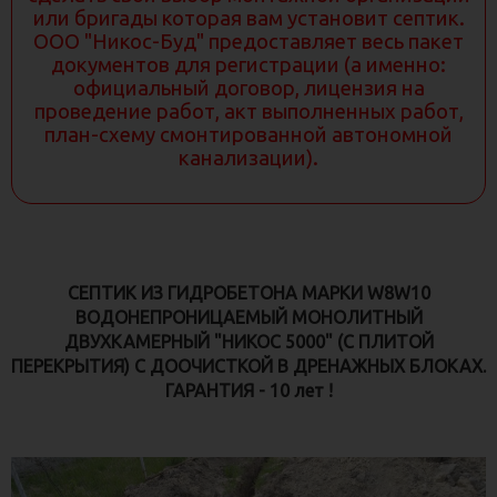
или бригады которая вам установит септик.
АВТОНОМНАЯ КАНАЛИЗАЦИЯ ДЛЯ ВЫСОКИХ
ООО "Никос-Буд" предоставляет весь пакет
ГРУНТОВЫХ ВОД "НИКОС-АЭРО"
документов для регистрации (а именно:
СЕРВИСНОЕ ОБСЛУЖИВАНИЕ АВТОНОМНОЙ
официальный договор, лицензия на
КАНАЛИЗАЦИИ
проведение работ, акт выполненных работ,
план-схему смонтированной автономной
РЕМОНТ СИСТЕМ АВТОНОМНОЙ КАНАЛИЗАЦИИ
канализации).
МОДЕРНИЗАЦИЯ, ЗАМЕНА АВТОНОМНОЙ
КАНАЛИЗАЦИИ
РЕМОНТ ВАННЫХ КОМНАТ ПОД КЛЮЧ В
ЗАГОРОДНОМ ДОМЕ
ЗАМЕНА, РЕМОНТ, УСТАНОВКА НАСОСНОГО
СЕПТИК ИЗ ГИДРОБЕТОНА МАРКИ W8W10
ОБОРУДОВАНИЯ
ВОДОНЕПРОНИЦАЕМЫЙ МОНОЛИТНЫЙ
ДВУХКАМЕРНЫЙ "НИКОС 5000" (С ПЛИТОЙ
ФИЛЬТРЫ ДЛЯ ВОДЫ, СИСТЕМЫ ВОДООЧИСТКИ И
ВОДОПОДГОТОВКИ
ПЕРЕКРЫТИЯ) С ДООЧИСТКОЙ В ДРЕНАЖНЫХ БЛОКАХ.
ГАРАНТИЯ - 10 лет !
КОНТАКТЫ
КАРТА САЙТА
НАСОСЫ PEDROLLO (ИТАЛИЯ): ФЕКАЛЬНЫЕ,
ДРЕНАЖНЫЕ, СКВАЖИННЫЕ И МНОГИЕ ДРУГИЕ