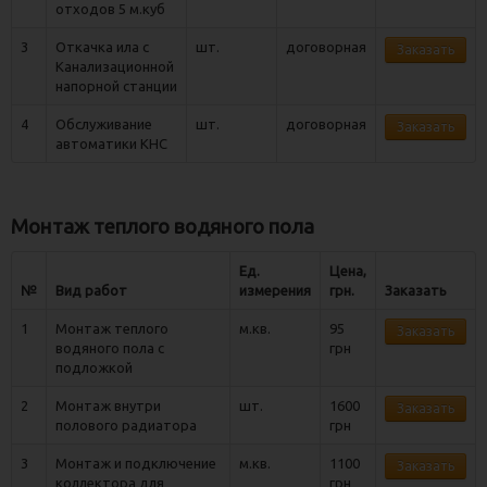
отходов 5 м.куб
3
Откачка ила с
шт.
договорная
Заказать
Канализационной
напорной станции
4
Обслуживание
шт.
договорная
Заказать
автоматики КНС
Монтаж теплого водяного пола
Ед.
Цена,
№
Вид работ
измерения
грн.
Заказать
1
Монтаж теплого
м.кв.
95
Заказать
водяного пола с
грн
подложкой
2
Монтаж внутри
шт.
1600
Заказать
полового радиатора
грн
3
Монтаж и подключение
м.кв.
1100
Заказать
коллектора для
грн