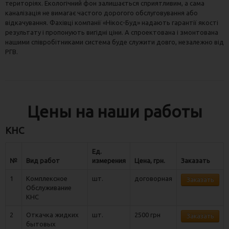
територіях. Екологічний фон залишається сприятливим, а сама
каналізація не вимагає частого дорогого обслуговування або
відкачування. Фахівці компанії «Нікос-Буд» надають гарантії якості
результату і пропонують вигідні ціни. А спроектована і змонтована
нашими співробітниками система буде служити довго, незалежно від
РГВ.
Цены на наши работы
КНС
Ед.
№
Вид работ
измерения
Цена, грн.
Заказать
1
Комплексное
шт.
договорная
Заказать
Обслуживание
КНС
2
Откачка жидких
шт.
2500 грн
Заказать
бытовых