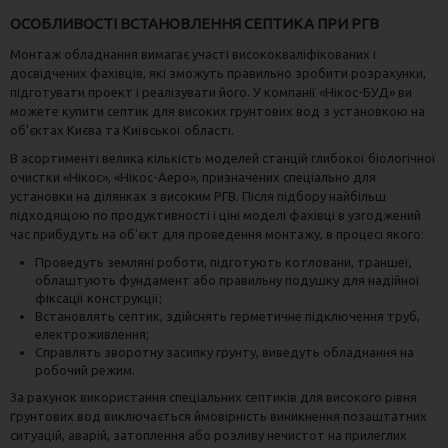
ОСОБЛИВОСТІ ВСТАНОВЛЕННЯ СЕПТИКА ПРИ РГВ
Монтаж обладнання вимагає участі висококваліфікованих і
досвідчених фахівців, які зможуть правильно зробити розрахунки,
підготувати проект і реалізувати його. У компанії «Нікос-БУД» ви
можете купити септик для високих грунтових вод з установкою на
об'єктах Києва та Київської області.
В асортименті велика кількість моделей станцій глибокої біологічної
очистки «Нікос», «Нікос-Аеро», призначених спеціально для
установки на ділянках з високим РГВ. Після підбору найбільш
підходящою по продуктивності і ціні моделі фахівці в узгоджений
час прибудуть на об'єкт для проведення монтажу, в процесі якого:
Проведуть земляні роботи, підготують котловани, траншеї,
облаштують фундамент або правильну подушку для надійної
фіксації конструкції;
Встановлять септик, здійснять герметичне підключення труб,
електроживлення;
Справлять зворотну засипку грунту, виведуть обладнання на
робочий режим.
За рахунок використання спеціальних септиків для високого рівня
ґрунтових вод виключається ймовірність виникнення позаштатних
ситуацій, аварій, затоплення або розливу нечистот на прилеглих