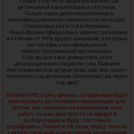
- Только у нас есть лицензия на монтаж
КЕССОН-ПОГРЕБ ДЛЯ СКВАЖИН НА ВОДУ
автономной канализации и септиков.
- Только наши дипломированные и
ЕМКОСТИ ДЛЯ ВЫГРЕБНЫХ ЯМ
квалифицированные специалисты проходят
стажировку раз в год в Германии.
СЕПАРАТОР ЖИРА ПРОМЫШЛЕННЫЙ
- Наша фирма официально зарегистрирована
КАНАЛИЗАЦИОННЫЕ НАСОСНЫЕ СТАНЦИИ
в отличии от 90% других компаний, у которых
нет ни офиса ни официальной
ПОДЗЕМНЫЕ ЕМКОСТИ
зарегистрированной организации.
Если вы все таки доверитесь этим
ПОЖАРНЫЕ РЕЗЕРВУАРЫ (ЕМКОСТИ)
доморощенным специалистам, бывшим
БАССЕЙН-КУПЕЛЬ
плиточникам или штукатурам, как они смогут
выполнить гарантийные обязательства через
ОШИБКИ ДОПУЩЕННЫЕ ПРИ УСТАНОВКЕ
год-два?
ПЛАСТИКОВЫХ СЕПТИКОВ
РЕКОМЕНДАТЕЛЬНЫЕ ПИСЬМА, ОТЗЫВЫ И
ВНИМАНИЕ! Если у фирмы, которая вам будет
ПРЕДЛОЖЕНИЯ
монтировать автономную канализацию или
септик, нет лицензии на выполнение этих
ОТОПЛЕНИЕ
работ, то ваш дом просто не введут в
эксплуатацию и будут постоянно
БУРЕНИЕ СКВАЖИН НА ВОДУ
штрафовать. Помните об этом, перед тем как
АВТОНОМНАЯ КАНАЛИЗАЦИЯ GRAF (ГЕРМАНИЯ)
сделать свой выбор монтажной организации