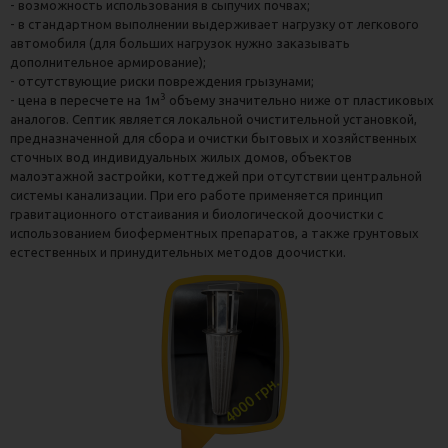
- возможность использования в сыпучих почвах;
БИОФИЛЬТРЫ, АНАЛОГ ФИЛЬТРА POLYLOK PL-250
- в стандартном выполнении выдерживает нагрузку от легкового
(США)
автомобиля (для больших нагрузок нужно заказывать
дополнительное армирование);
ДРЕНАЖНЫЕ МОДУЛИ, ТОННЕЛИ, БЛОКИ
- отсутствующие риски повреждения грызунами;
3
- цена в пересчете на 1м
объему значительно ниже от пластиковых
КЕССОНЫ ДЛЯ СКВАЖИНЫ И ПОГРЕБА ИЗ
ГИДРОБЕТОНА ОТ ПРОИЗВОДИТЕЛЯ "НИКОС-
аналогов. Септик является локальной очистительной установкой,
БУД", СРОК СЛУЖБЫ ОТ 80 ЛЕТ
предназначенной для сбора и очистки бытовых и хозяйственных
сточных вод индивидуальных жилых домов, объектов
КЕССОНЫ ДЛЯ СКВАЖИНЫ И ПОГРЕБА ИЗ
малоэтажной застройки, коттеджей при отсутствии центральной
ПОЛИПРОПИЛЕНА ОТ ПРОИЗВОДИТЕЛЯ "НИКОС-
системы канализации. При его работе применяется принцип
БУД", СРОК СЛУЖБЫ ОТ 80 ЛЕТ
гравитационного отстаивания и биологической доочистки с
БОМБОУБЕЖИЩЕ-БУНКЕР
использованием биоферментных препаратов, а также грунтовых
естественных и принудительных методов доочистки.
РЕМОНТ, ОБСЛУЖИВАНИЕ И МОДЕРНИЗАЦИЯ
АВТОНОМНОЙ КАНАЛИЗАЦИИ
БУРЕНИЕ СКВАЖИН НА ВОДУ
ИНЖЕНЕРНЫЕ СИСТМЫ НА УЧАСТКЕ, ДРЕНАЖ И
ВОДОСНАБЖЕНИЕ
СЕПТИКИ ПЛАСТИКОВЫЕ
БАССЕЙНЫ