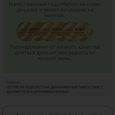
(СЕПТИКИ ОЧИСТКА 98%)
(качественный гидробетон не стоит
дешево) и имеет лицензию на
СТАНЦИЯ ГЛУБОКОЙ ОЧИСТКИ СТОКОВ ECOTRON
монтаж.
АВТОНОМНАЯ КАНАЛИЗАЦИЯ ДЛЯ ЗАГОРОДНОГО
ДОМА: СЕПТИКИ ПЛАСТИКОВЫЕ С МОНТАЖЕМ
ДРЕНАЖНЫЕ МОДУЛИ
КАНАЛИЗАЦИЯ В ЧАСТНЫЙ ДОМ: СЕПТИКИ ИЗ
ЖЕЛЕЗОБЕТОННЫХ КОЛЕЦ
Разочарование от низкого качества
длиться дольше чем радость от
ДРЕНАЖНЫЕ ТОННЕЛИ
низкой цены.
ДРЕНАЖНЫЕ БЛОКИ
ТРУБЫ ДРЕНАЖНЫЕ
ЛИВНЕВАЯ КАНАЛИЗАЦИЯ
Главная
СЕПТИК ИЗ ГИДРОБЕТОНА ДВУХКАМЕРНЫЙ "НИКОС 5000" С
ДРЕНАЖ УЧАСТКА
ДООЧИСТКОЙ В ДРЕНАЖНЫХ БЛОКАХ
ФИЛЬТР ДЛЯ СЕПТИКА И КАНАЛИЗАЦИИ
АВТОМАТИЧЕСКИЙ ПОЛИВ