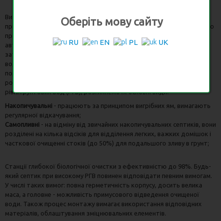
Вибрати септик при високому рівні грунтових вод на прилеглих до
Оберіть мову сайту
приватних заміських будинків територіях - може стати справжньою
проблемою, яка вона створює певні складнощі при облаштуванні
RU
EN
PL
UK
автономної каналізації. Головним чином це пов'язано з ризиками
затоплення септика або виникнення зворотного потоку очищеної
води. Також іноді є присутнім ризик виштовхування ємності або
порушення її просторового положення - виникнення перекосів і
розгерметизації. Щоб зрозуміти, який септик краще при високому
рівні грунтових вод (РГВ), розглянемо їх основні види.
Накопичувальні
- працюють за принципом вигрібних ям, вимагають
регулярної відкачування;
Самопливні
- на відміну від звичайних накопичувальних септиків, вони
розділені на кілька відсіків для відділення легких, важких домішок і
часткової очищенні стоків (до 50%) для подальшого зливу в грунт;
Станції глибокої біологічної очистки з ефективністю до 98%. Будь-
який септик при високому РГВ повинен відповідати певним вимогам.
У числі таких вимог: повна герметичність корпусу, досить велика
маса, а головне - можливість примусового відведення очищеної
води. Також процес монтажу вимагає використання відповідних
матеріалів, облаштування зміцнювальних елементів.