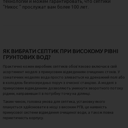
технологии и можем гарантировать, что септики
"Никос " прослужат вам более 100 лет.
ЯК ВИБРАТИ СЕПТИК ПРИ ВИСОКОМУ РІВНІ
ГРУНТОВИХ ВОД?
Практично кожен виробник септиків обов'язково включає в свій
асортимент моделі з примусовим відведенням очищених стоків. У
соматичних моделях вода просто зливається на дренажний полі або
в колодязь безпосередньо поруч з очисної станцією. А моделі з
примусовим відведенням дозволяють уникнути зворотного потоку
рідини, направивши її в потрібну точку на ділянці.
Таким чином, головна умова для септика, установку якого
планується здійснювати в місці з високим РГВ, це наявність
примусової системи відведення очищеної води, а також повна
герметичність корпусу.